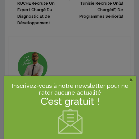
RUCHE Recrute Un
Tunisie Recrute Un(e)
Expert Chargé Du
Chargé(e) De
Diagnostic Et De
Programmes Senior(e)
Développement
×
Inscrivez-vous à notre newsletter pour ne
rater aucune actualité
OMAR KSIBI
C’est gratuit !
Formateur-Consultant-Auditeur | Spécialisé En
Qualité Et Sécurité Des Aliments