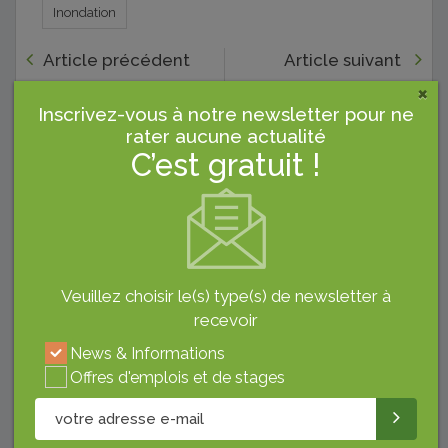
Inondation
Article précédent
Article suivant
×
WWF Lance Un Appel
Recrutement À Qatar:
Inscrivez-vous à notre newsletter pour ne
À Candidatures Pour
Convention Entre
rater aucune actualité
La Gestion D’une
L'ATCT Et NAS
C’est gratuit !
Start-Up « Sentier
HOLDING
Sous-Marin » À
Tabarka
Veuillez choisir le(s) type(s) de newsletter à
recevoir
News & Informations
Offres d'emplois et de stages
OMAR KSIBI