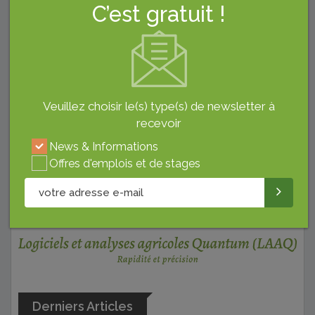
Veuillez choisir le(s) type(s) de newsletter à
C’est gratuit !
recevoir
News & Informations
Offres d'emplois et de stages
Veuillez choisir le(s) type(s) de newsletter à
recevoir
Pub
News & Informations
Offres d'emplois et de stages
Derniers Articles