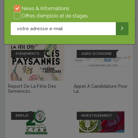
News & Informations
Offres d'emplois et de stages
Derniers Articles
EVÉNEMENTS
AGRO-ÉCONOMIE
Report De La Fête Des
Appel À Candidature Pour
Semences...
La...
EMPLOI
INVESTISSEMENT