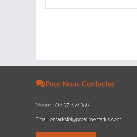
Pour Nous Contacter
Mobile: +216 97 656 356
Email: omar.ksibi@proalimentarius.com