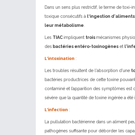
Dans un sens plus restrictif, le terme de toxi-i
toxique consécutifs à
l‘ingestion d'aliment
leur métabolisme
.
Les
TIAC
impliquent
trois
mécanismes physiop
des
bactéries entéro-toxinogènes
et
l'in
L’intoxination
:
Les troubles résultent de l'absorption d'une
t
bactéries productrices de cette toxine pouvant 
contaminé et l’apparition des symptômes est d
sévère que la quantité de toxine ingérée a été
L’infection
:
La pullulation bactérienne dans un aliment peu
pathogènes suffisante pour déborder les capaci