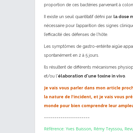
proportion de ces bactéries parvenant à colon
II existe un seuil quantitatif défini par
la dose 
nécessaire pour l’apparition des signes clinique
l’efficacité des défenses de l'hôte.
Les symptômes de gastro-entérite aigûe appar
spontanément en 2 à 5 jours.
Ils résultent de différents mécanismes physiop
et/ou l'
élaboration d'une toxine in vivo
.
Je vais vous parler dans mon article pro
la nature de l'incident, et je vais vous p
monde pour bien comprendre leur ampleu
----------------------
Référence: Yves Buisson, Rémy Teyssou, Revue 