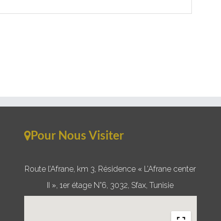
Pour Nous Visiter
Route l’Afrane, km 3, Résidence « L’Afrane center
II », 1er étage N°6, 3032, Sfax, Tunisie