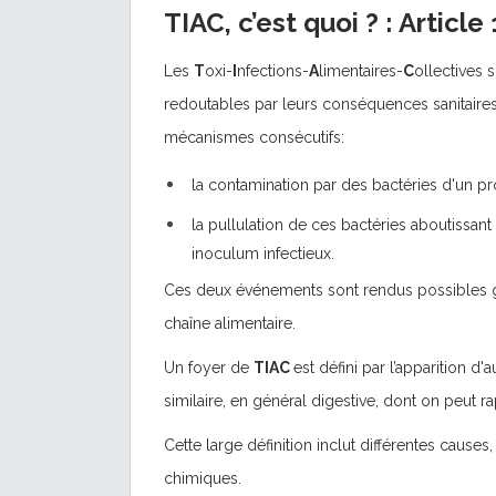
TIAC, c’est quoi ? : Article 
Les
T
oxi-
I
nfections-
A
limentaires-
C
ollectives 
redoutables par leurs conséquences sanitaire
mécanismes consécutifs:
la contamination par des bactéries d'un pr
la pullulation de ces bactéries aboutissant
inoculum infectieux.
Ces deux événements sont rendus possibles g
chaîne alimentaire.
Un foyer de
TIAC
est défini par l’apparition
similaire, en général digestive, dont on peut 
Cette large définition inclut différentes causes,
chimiques.