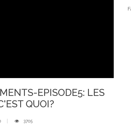
F
IMENTS-EPISODE5: LES
 C'EST QUOI?
0
3705