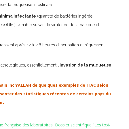
iser la muqueuse intestinale.
minima infectante
(quantité de bactéries ingérée
s) (DMI), variable suivant la virulence de la bactérie et
aissent après 12 à 48 heures d'incubation et régressent
athologiques, essentiellement l'
invasion de la muqueuse
chain inch’ALLAH de quelques exemples de TIAC selon
résenter des statistiques récentes de certains pays du
r.
française des laboratoires, Dossier scientifique "Les toxi-