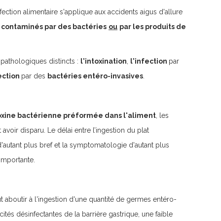
nfection alimentaire s'applique aux accidents aigus d'allure
s contaminés par des bactéries
ou
par les produits de
athologiques distincts :
l'intoxination
,
l'infection
par
fection
par des
bactéries entéro-invasives
.
oxine bactérienne préformée dans l'aliment
, les
avoir disparu. Le délai entre l’ingestion du plat
'autant plus bref et la symptomatologie d'autant plus
 importante.
t aboutir à l'ingestion d'une quantité de germes entéro-
tés désinfectantes de la barrière gastrique, une faible