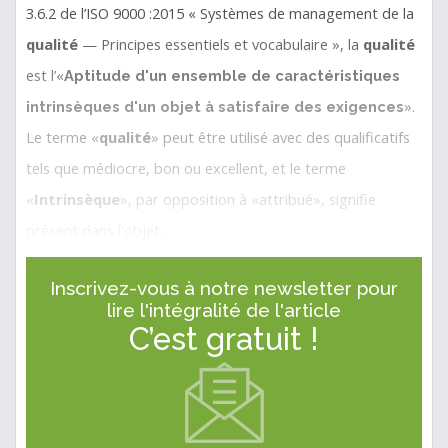
3.6.2 de l’ISO 9000 :2015 « Systèmes de management de la
qualité
— Principes essentiels et vocabulaire », la
qualité
est l’«
Aptitude d'un ensemble de caractéristiques
».
intrinsèques d'un objet à satisfaire des exigences
Le terme «
qualité
» peut être utilisé avec des qualificatifs
tels que médiocre, bon ou excellent, et le terme
«
Intrinsèque
», par opposition à «attribué», signifie
présent dans l'objet.
Inscrivez-vous à notre newsletter pour
lire l'intégralité de l'article
C’est gratuit !